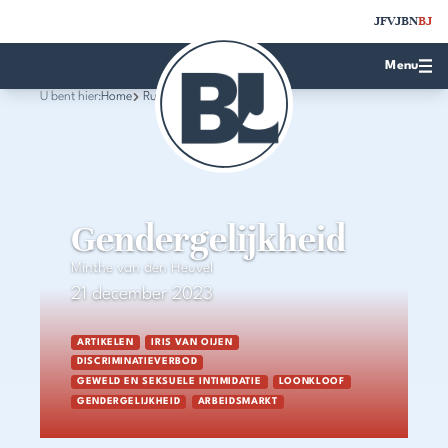
JFV
JBN
BJ
Menu
U bent hier:
Home
Rubrieken
Gendergelijkheid
Minthe van den Heuvel
21 december 2023
ARTIKELEN
IRIS VAN OIJEN
DISCRIMINATIEVERBOD
GEWELD EN SEKSUELE INTIMIDATIE
LOONKLOOF
GENDERGELIJKHEID
ARBEIDSMARKT