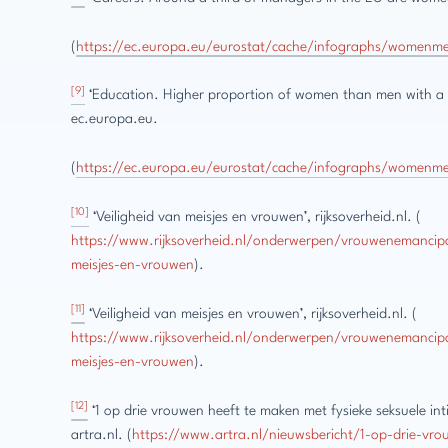
(
https://ec.europa.eu/eurostat/cache/infographs/womenme
[9]
‘Education. Higher proportion of women than men with a h
ec.europa.eu.
(
https://ec.europa.eu/eurostat/cache/infographs/womenme
[10]
‘Veiligheid van meisjes en vrouwen’, rijksoverheid.nl. (
https://www.rijksoverheid.nl/onderwerpen/vrouwenemancipat
meisjes-en-vrouwen
).
[11]
‘Veiligheid van meisjes en vrouwen’, rijksoverheid.nl. (
https://www.rijksoverheid.nl/onderwerpen/vrouwenemancipat
meisjes-en-vrouwen
).
[12]
‘1 op drie vrouwen heeft te maken met fysieke seksuele int
artra.nl. (
https://www.artra.nl/nieuwsbericht/1-op-drie-vr