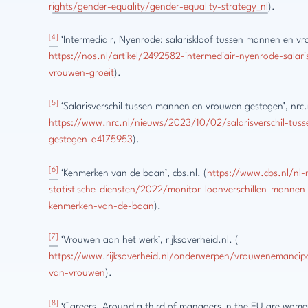
rights/gender-equality/gender-equality-strategy_nl
).
[4]
‘Intermediair, Nyenrode: salariskloof tussen mannen en vro
https://nos.nl/artikel/2492582-intermediair-nyenrode-salar
vrouwen-groeit
).
[5]
‘Salarisverschil tussen mannen en vrouwen gestegen’, nrc.n
https://www.nrc.nl/nieuws/2023/10/02/salarisverschil-tu
gestegen-a4175953
).
[6]
‘Kenmerken van de baan’, cbs.nl. (
https://www.cbs.nl/nl-
statistische-diensten/2022/monitor-loonverschillen-mann
kenmerken-van-de-baan
).
[7]
‘Vrouwen aan het werk’, rijksoverheid.nl. (
https://www.rijksoverheid.nl/onderwerpen/vrouwenemancipat
van-vrouwen
).
[8]
‘Careers. Around a third of managers in the EU are wome