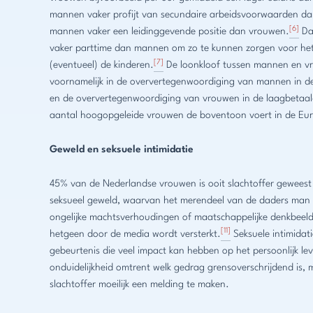
mannen vaker profijt van secundaire arbeidsvoorwaarden d
[6]
mannen vaker een leidinggevende positie dan vrouwen.
Da
vaker parttime dan mannen om zo te kunnen zorgen voor he
[7]
(eventueel) de kinderen.
De loonkloof tussen mannen en vr
voornamelijk in de oververtegenwoordiging van mannen in d
en de oververtegenwoordiging van vrouwen in de laagbetaal
aantal hoogopgeleide vrouwen de boventoon voert in de Eur
Geweld en seksuele intimidatie
45% van de Nederlandse vrouwen is ooit slachtoffer geweest 
seksueel geweld, waarvan het merendeel van de daders man 
ongelijke machtsverhoudingen of maatschappelijke denkbeeld
[11]
hetgeen door de media wordt versterkt.
Seksuele intimidati
gebeurtenis die veel impact kan hebben op het persoonlijk lev
onduidelijkheid omtrent welk gedrag grensoverschrijdend is, 
slachtoffer moeilijk een melding te maken.