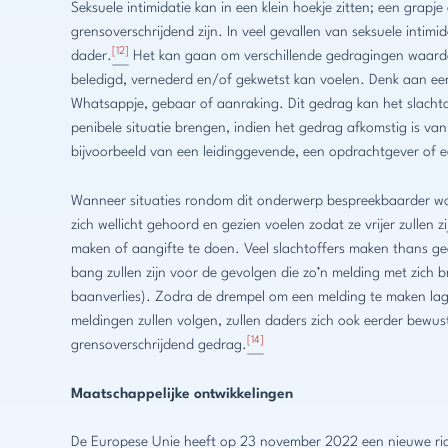
Seksuele intimidatie kan in een klein hoekje zitten; een grapje
grensoverschrijdend zijn. In veel gevallen van seksuele intim
[12]
dader.
Het kan gaan om verschillende gedragingen waardo
beledigd, vernederd en/of gekwetst kan voelen. Denk aan ee
Whatsappje, gebaar of aanraking. Dit gedrag kan het slachto
penibele situatie brengen, indien het gedrag afkomstig is van
bijvoorbeeld van een leidinggevende, een opdrachtgever of ee
Wanneer situaties rondom dit onderwerp bespreekbaarder wor
zich wellicht gehoord en gezien voelen zodat ze vrijer zullen 
maken of aangifte te doen. Veel slachtoffers maken thans g
bang zullen zijn voor de gevolgen die zo’n melding met zich 
baanverlies). Zodra de drempel om een melding te maken la
meldingen zullen volgen, zullen daders zich ook eerder bewu
[14]
grensoverschrijdend gedrag.
Maatschappelijke ontwikkelingen
De Europese Unie heeft op 23 november 2022 een nieuwe ri