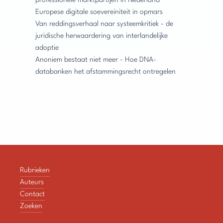
professionele marktpartijen in Nederland
Europese digitale soevereiniteit in opmars
Van reddingsverhaal naar systeemkritiek - de
juridische herwaardering van interlandelijke
adoptie
Anoniem bestaat niet meer - Hoe DNA-
databanken het afstammingsrecht ontregelen
Rubrieken
Auteurs
Contact
Zoeken