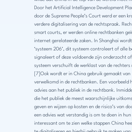
Door het Artificial Intelligence Development P
door de Supreme People’s Court werd er een kr
verdere digitalisering van de rechtspraak. R
smart courts, er werden online rechtbanken ge
internet gerelateerde zaken. In Shanghai word
‘systeem 206’, dit systeem controleert of alle 
signaleert of deze voldoende zijn onderzocht o
systeem verschuift de werklast van de rechter
[7]Ook wordt er in China gebruik gemaakt van 
verwelkomd in de rechtbanken. Een voorbeeld h
advies aan het publiek in de rechtbank. Inmidde
die het publiek de meest waarschijnlijke uitko
geven en wijzen op kosten en de risico’s van d
een advies wat verstandig is om te doen in hun 
interessant om te zien welke stappen China h
te digitaliseren en hierbij gebruik te maken van