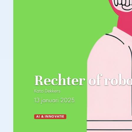
Rechter of robo
Kato Dekkers
13 januari 2025
AI & INNOVATIE