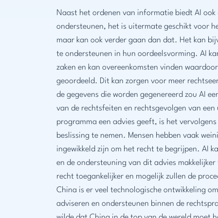
Naast het ordenen van informatie biedt AI ook
ondersteunen, het is uitermate geschikt voor h
maar kan ook verder gaan dan dat. Het kan bij
te ondersteunen in hun oordeelsvorming. AI ka
zaken en kan overeenkomsten vinden waardoor i
geoordeeld. Dit kan zorgen voor meer rechtseen
de gegevens die worden gegenereerd zou AI ee
van de rechtsfeiten en rechtsgevolgen van een u
programma een advies geeft, is het vervolgens 
beslissing te nemen. Mensen hebben vaak weinig
ingewikkeld zijn om het recht te begrijpen. AI k
en de ondersteuning van dit advies makkelijker 
recht toegankelijker en mogelijk zullen de proc
China is er veel technologische ontwikkeling o
adviseren en ondersteunen binnen de rechtspra
wilde dat China in de top van de wereld moet h