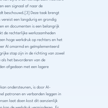
ven een signaal af naar de
rdt beschouwd.[3] Deze taak brengt
 vereist een langdurig en grondig
en en documenten is een belangrijk
akt de rechterlijke werkzaamheden
 een hoge werkdruk op rechters en het
eer AI omarmd en geïmplementeerd
ijke stap zijn in de richting van zowel
e als het bevorderen van de
orden afgedaan met een lagere
kan ondersteunen, is door AI-
snel patronen en verbanden leggen in
nsen laat doen kost dit aanzienlijk
s en kan de werkdruk verminderen. Er