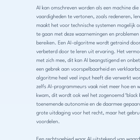
AI kan omschreven worden als een machine die
vaardigheden te vertonen, zoals redeneren, lere
maakt het voor technische systemen mogelijk
te gaan met deze waarnemingen en problemen op
bereiken. Een AI-algoritme wordt getraind door
verbeterd door te leren uit ervaring. Het verm
met zich mee, dit kan AI beangstigend en onbe
een gebrek aan voorspelbaarheid en verklaarba
algoritme heel veel input heeft die verwerkt wo
zelfs AI-programmeurs vaak niet meer hoe en w
kwam, dit wordt ook wel het zogenoemd ‘black 
toenemende autonomie en de daarmee gepaard 
grote uitdaging voor het recht, maar het gebru
voordelen.
Een rechtsgebied waar AI uitstekend van waarde