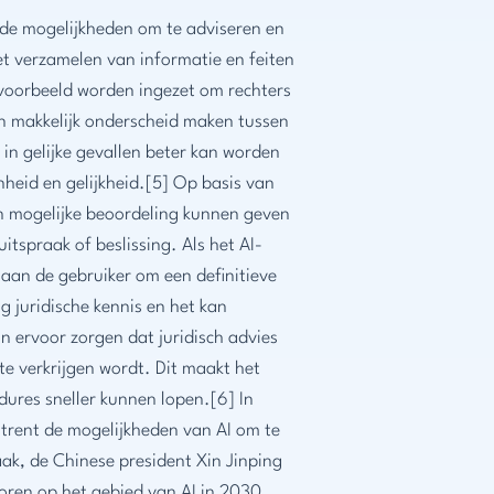
 de mogelijkheden om te adviseren en
et verzamelen van informatie en feiten
voorbeeld worden ingezet om rechters
n makkelijk onderscheid maken tussen
n gelijke gevallen beter kan worden
heid en gelijkheid.[5] Op basis van
n mogelijke beoordeling kunnen geven
itspraak of beslissing. Als het AI-
aan de gebruiker om een definitieve
 juridische kennis en het kan
an ervoor zorgen dat juridisch advies
te verkrijgen wordt. Dit maakt het
edures sneller kunnen lopen.[6] In
mtrent de mogelijkheden van AI om te
ak, de Chinese president Xin Jinping
oren op het gebied van AI in 2030.