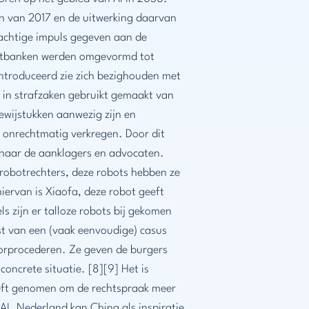
lan van 2017 en de uitwerking daarvan
achtige impuls gegeven aan de
echtbanken werden omgevormd tot
ïntroduceerd zie zich bezighouden met
t in strafzaken gebruikt gemaakt van
bewijstukken aanwezig zijn en
f onrechtmatig verkregen. Door dit
s naar de aanklagers en advocaten.
robotrechters, deze robots hebben ze
iervan is Xiaofa, deze robot geeft
ls zijn er talloze robots bij gekomen
mst van een (vaak eenvoudige) casus
oorprocederen. Ze geven de burgers
concrete situatie. [8][9] Het is
eeft genomen om de rechtspraak meer
 AI. Nederland kan China als inspiratie