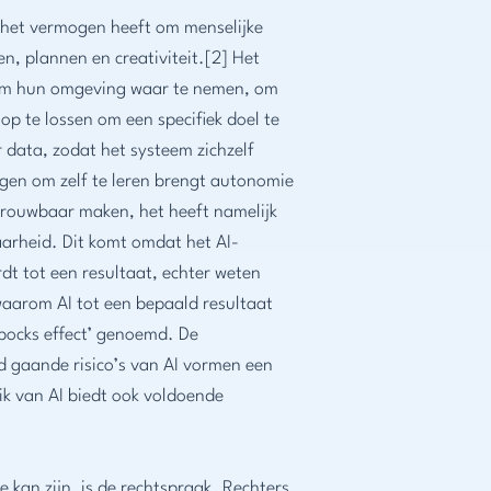
 het vermogen heeft om menselijke
n, plannen en creativiteit.[2] Het
 om hun omgeving waar te nemen, om
 te lossen om een specifiek doel te
 data, zodat het systeem zichzelf
ogen om zelf te leren brengt autonomie
trouwbaar maken, het heeft namelijk
arheid. Dit komt omdat het AI-
rdt tot een resultaat, echter weten
aarom AI tot een bepaald resultaat
bocks effect’ genoemd. De
gaande risico’s van AI vormen een
ik van AI biedt ook voldoende
 kan zijn, is de rechtspraak. Rechters