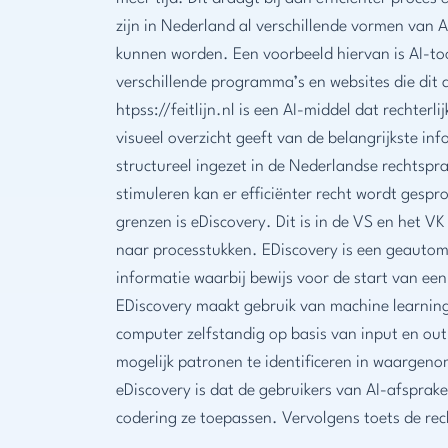
zijn in Nederland al verschillende vormen van A
kunnen worden. Een voorbeeld hiervan is AI-too
verschillende programma’s en websites die dit
htpss://feitlijn.nl is een AI-middel dat rechterl
visueel overzicht geeft van de belangrijkste in
structureel ingezet in de Nederlandse rechtspr
stimuleren kan er efficiënter recht wordt gesp
grenzen is eDiscovery. Dit is in de VS en het 
naar processtukken. EDiscovery is een geautom
informatie waarbij bewijs voor de start van e
EDiscovery maakt gebruik van machine learning,
computer zelfstandig op basis van input en ou
mogelijk patronen te identificeren in waargeno
eDiscovery is dat de gebruikers van AI-afspra
codering ze toepassen. Vervolgens toets de rec