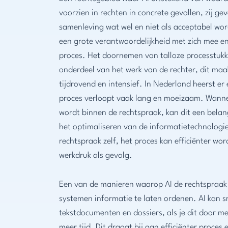
voorzien in rechten in concrete gevallen, zij ge
samenleving wat wel en niet als acceptabel wo
een grote verantwoordelijkheid met zich mee en
proces. Het doornemen van talloze processtukk
onderdeel van het werk van de rechter, dit ma
tijdrovend en intensief. In Nederland heerst er
proces verloopt vaak lang en moeizaam. Wann
wordt binnen de rechtspraak, kan dit een belangr
het optimaliseren van de informatietechnologi
rechtspraak zelf, het proces kan efficiënter w
werkdruk als gevolg.
Een van de manieren waarop AI de rechtspraak 
systemen informatie te laten ordenen. AI kan 
tekstdocumenten en dossiers, als je dit door me
meer tijd. Dit draagt bij aan efficiënter proce