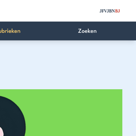
JFV
JBN
BJ
ubrieken
Zoeken