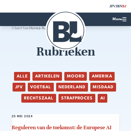
JFV
JBN
BJ
Menu
U bent hier:
Home
Rubrieken
Rubrieken
ALLE
ARTIKELEN
MOORD
AMERIKA
JFV
VOETBAL
NEDERLAND
MISDAAD
RECHTSZAAL
STRAFPROCES
AI
25 MEI 2024
Reguleren van de toekomst: de Europese AI