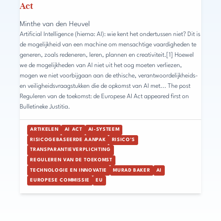
Act
Minthe van den Heuvel
Artificial Intelligence (hierna: AI): wie kent het ondertussen niet? Dit is
de mogelijkheid van een machine om mensachtige vaardigheden te
generen, zoals redeneren, leren, plannen en creativiteit.[1] Hoewel
we de mogelijkheden van AI niet uit het oog moeten verliezen,
mogen we niet voorbijgaan aan de ethische, verantwoordelijkheids-
en veiligheidsvraagstukken die de opkomst van AI met... The post
Reguleren van de toekomst: de Europese AI Act appeared first on
Bulletineke Justitia.
ARTIKELEN
AI ACT
AI-SYSTEEM
RISICOGEBASEERDE AANPAK
RISICO'S
TRANSPARANTIEVERPLICHTING
REGULEREN VAN DE TOEKOMST
TECHNOLOGIE EN INNOVATIE
MURAD BAKER
AI
EUROPESE COMMISSIE
EU