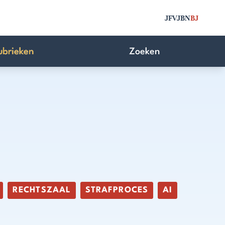
JFV
JBN
BJ
ubrieken
Zoeken
RECHTSZAAL
STRAFPROCES
AI