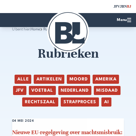
JFV
JBN
BJ
Menu
U bent hier:
Home
Rubrieken
Rubrieken
ALLE
ARTIKELEN
MOORD
AMERIKA
JFV
VOETBAL
NEDERLAND
MISDAAD
RECHTSZAAL
STRAFPROCES
AI
04 MEI 2024
Nieuwe EU-regelgeving over machtsmisbruik: