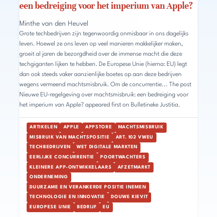
een bedreiging voor het imperium van Apple?
Minthe van den Heuvel
Grote techbedrijven zijn tegenwoordig onmisbaar in ons dagelijks
leven. Hoewel ze ons leven op veel manieren makkelijker maken,
groeit al jaren de bezorgdheid over de immense macht die deze
techgiganten lijken te hebben. De Europese Unie (hierna: EU) legt
dan ook steeds vaker aanzienlijke boetes op aan deze bedrijven
wegens vermeend machtsmisbruik. Om de concurrentie... The post
Nieuwe EU-regelgeving over machtsmisbruik: een bedreiging voor
het imperium van Apple? appeared first on Bulletineke Justitia.
ARTIKELEN
APPLE
APPSTORE
MACHTSMISBRUIK
MISBRUIK VAN MACHTSPOSITIE
ART. 102 VWEU
TECHBEDRIJVEN
WET DIGITALE MARKTEN
EERLIJKE CONCURRENTIE
POORTWACHTERS
KLEINERE APP-ONTWIKKELAARS
AFZETMARKT
ONDERNEMING
DUURZAME EN VERANKERDE POSITIE INEMEN
TECHNOLOGIE EN INNOVATIE
DOUWE KIEVIT
EUROPESE UNIE
BEDRIJF
EU