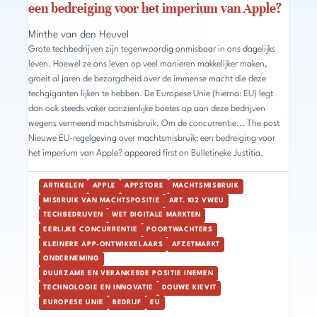
een bedreiging voor het imperium van Apple?
Minthe van den Heuvel
Grote techbedrijven zijn tegenwoordig onmisbaar in ons dagelijks
leven. Hoewel ze ons leven op veel manieren makkelijker maken,
groeit al jaren de bezorgdheid over de immense macht die deze
techgiganten lijken te hebben. De Europese Unie (hierna: EU) legt
dan ook steeds vaker aanzienlijke boetes op aan deze bedrijven
wegens vermeend machtsmisbruik. Om de concurrentie... The post
Nieuwe EU-regelgeving over machtsmisbruik: een bedreiging voor
het imperium van Apple? appeared first on Bulletineke Justitia.
ARTIKELEN
APPLE
APPSTORE
MACHTSMISBRUIK
MISBRUIK VAN MACHTSPOSITIE
ART. 102 VWEU
TECHBEDRIJVEN
WET DIGITALE MARKTEN
EERLIJKE CONCURRENTIE
POORTWACHTERS
KLEINERE APP-ONTWIKKELAARS
AFZETMARKT
ONDERNEMING
DUURZAME EN VERANKERDE POSITIE INEMEN
TECHNOLOGIE EN INNOVATIE
DOUWE KIEVIT
EUROPESE UNIE
BEDRIJF
EU