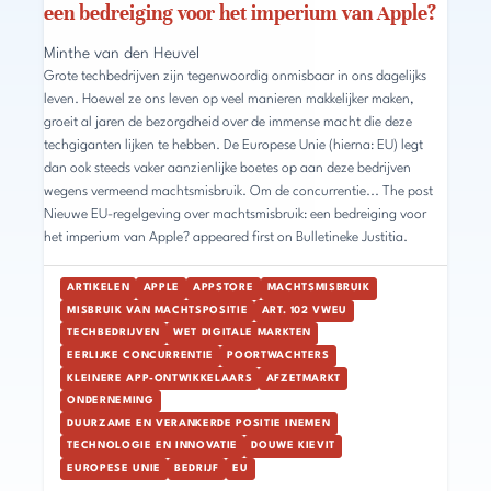
een bedreiging voor het imperium van Apple?
Minthe van den Heuvel
Grote techbedrijven zijn tegenwoordig onmisbaar in ons dagelijks
leven. Hoewel ze ons leven op veel manieren makkelijker maken,
groeit al jaren de bezorgdheid over de immense macht die deze
techgiganten lijken te hebben. De Europese Unie (hierna: EU) legt
dan ook steeds vaker aanzienlijke boetes op aan deze bedrijven
wegens vermeend machtsmisbruik. Om de concurrentie... The post
Nieuwe EU-regelgeving over machtsmisbruik: een bedreiging voor
het imperium van Apple? appeared first on Bulletineke Justitia.
ARTIKELEN
APPLE
APPSTORE
MACHTSMISBRUIK
MISBRUIK VAN MACHTSPOSITIE
ART. 102 VWEU
TECHBEDRIJVEN
WET DIGITALE MARKTEN
EERLIJKE CONCURRENTIE
POORTWACHTERS
KLEINERE APP-ONTWIKKELAARS
AFZETMARKT
ONDERNEMING
DUURZAME EN VERANKERDE POSITIE INEMEN
TECHNOLOGIE EN INNOVATIE
DOUWE KIEVIT
EUROPESE UNIE
BEDRIJF
EU