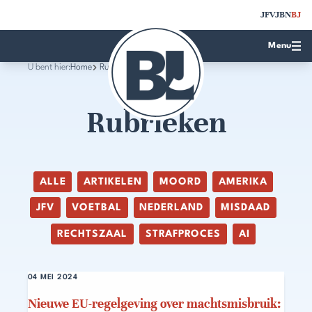
JFV
JBN
BJ
Menu
U bent hier:
Home
Rubrieken
Rubrieken
ALLE
ARTIKELEN
MOORD
AMERIKA
JFV
VOETBAL
NEDERLAND
MISDAAD
RECHTSZAAL
STRAFPROCES
AI
04 MEI 2024
Nieuwe EU-regelgeving over machtsmisbruik: