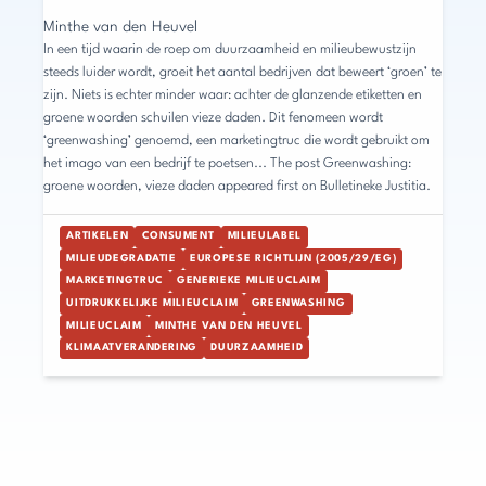
Minthe van den Heuvel
In een tijd waarin de roep om duurzaamheid en milieubewustzijn
steeds luider wordt, groeit het aantal bedrijven dat beweert ‘groen’ te
zijn. Niets is echter minder waar: achter de glanzende etiketten en
groene woorden schuilen vieze daden. Dit fenomeen wordt
‘greenwashing’ genoemd, een marketingtruc die wordt gebruikt om
het imago van een bedrijf te poetsen... The post Greenwashing:
groene woorden, vieze daden appeared first on Bulletineke Justitia.
ARTIKELEN
CONSUMENT
MILIEULABEL
MILIEUDEGRADATIE
EUROPESE RICHTLIJN (2005/29/EG)
MARKETINGTRUC
GENERIEKE MILIEUCLAIM
UITDRUKKELIJKE MILIEUCLAIM
GREENWASHING
MILIEUCLAIM
MINTHE VAN DEN HEUVEL
KLIMAATVERANDERING
DUURZAAMHEID