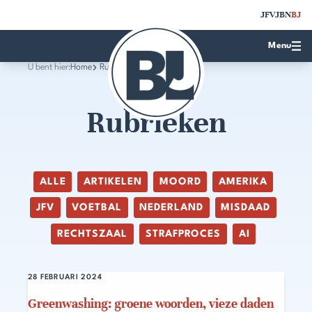
JFV
JBN
BJ
Menu
U bent hier:
Home
Rubrieken
Rubrieken
ALLE
ARTIKELEN
MOORD
AMERIKA
JFV
VOETBAL
NEDERLAND
MISDAAD
RECHTSZAAL
STRAFPROCES
AI
28 FEBRUARI 2024
Greenwashing: groene woorden, vieze daden