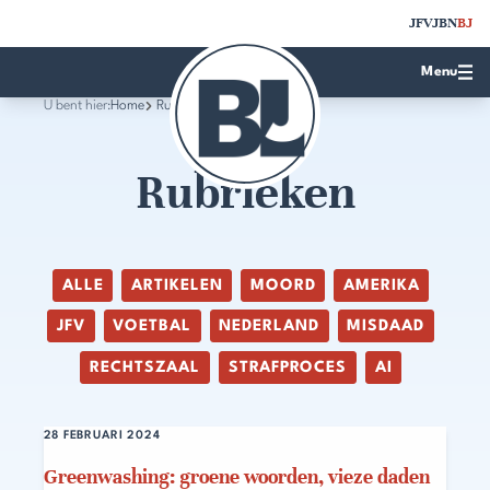
JFV
JBN
BJ
Menu
U bent hier:
Home
Rubrieken
Rubrieken
ALLE
ARTIKELEN
MOORD
AMERIKA
JFV
VOETBAL
NEDERLAND
MISDAAD
RECHTSZAAL
STRAFPROCES
AI
28 FEBRUARI 2024
Greenwashing: groene woorden, vieze daden