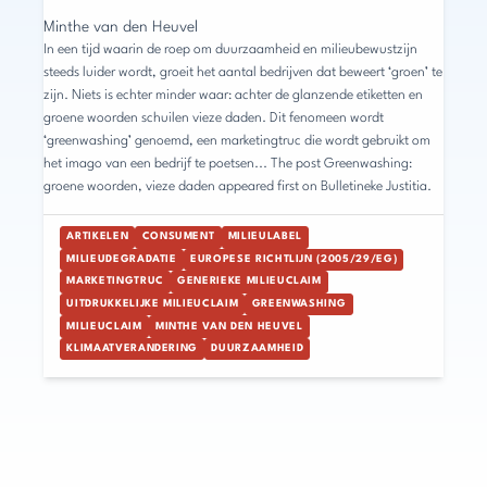
Minthe van den Heuvel
In een tijd waarin de roep om duurzaamheid en milieubewustzijn
steeds luider wordt, groeit het aantal bedrijven dat beweert ‘groen’ te
zijn. Niets is echter minder waar: achter de glanzende etiketten en
groene woorden schuilen vieze daden. Dit fenomeen wordt
‘greenwashing’ genoemd, een marketingtruc die wordt gebruikt om
het imago van een bedrijf te poetsen... The post Greenwashing:
groene woorden, vieze daden appeared first on Bulletineke Justitia.
ARTIKELEN
CONSUMENT
MILIEULABEL
MILIEUDEGRADATIE
EUROPESE RICHTLIJN (2005/29/EG)
MARKETINGTRUC
GENERIEKE MILIEUCLAIM
UITDRUKKELIJKE MILIEUCLAIM
GREENWASHING
MILIEUCLAIM
MINTHE VAN DEN HEUVEL
KLIMAATVERANDERING
DUURZAAMHEID