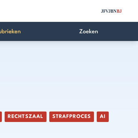
JFV
JBN
BJ
ubrieken
Zoeken
RECHTSZAAL
STRAFPROCES
AI