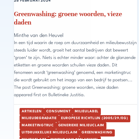
28 FEBRUARI 2024
Greenwashing: groene woorden, vieze
daden
Minthe van den Heuvel
In een tijd waarin de roep om duurzaamheid en milieubewustzijn
steeds luider wordt, groeit het aantal bedrijven dat beweert
‘groen’ te zijn. Niets is echter minder waar: achter de glanzende
etiketten en groene woorden schuilen vieze daden. Dit
fenomeen wordt ‘greenwashing’ genoemd, een marketingtruc
die wordt gebruikt om het imago van een bedrijf te poetsen...
The post Greenwashing: groene woorden, vieze daden
appeared first on Bulletineke Justitia.
ARTIKELEN
CONSUMENT
MILIEULABEL
MILIEUDEGRADATIE
EUROPESE RICHTLIJN (2005/29/EG)
MARKETINGTRUC
GENERIEKE MILIEUCLAIM
UITDRUKKELIJKE MILIEUCLAIM
GREENWASHING