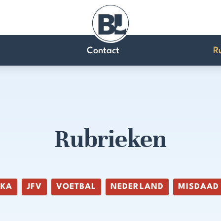
Contact
R
Rubrieken
IKA
JFV
VOETBAL
NEDERLAND
MISDAAD