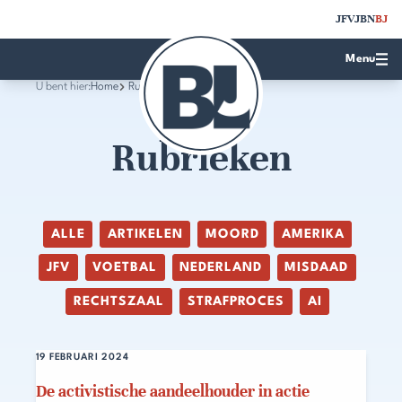
JFV
JBN
BJ
Menu
U bent hier:
Home
Rubrieken
Rubrieken
ALLE
ARTIKELEN
MOORD
AMERIKA
JFV
VOETBAL
NEDERLAND
MISDAAD
RECHTSZAAL
STRAFPROCES
AI
19 FEBRUARI 2024
De activistische aandeelhouder in actie