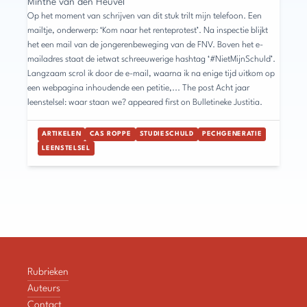
Minthe van den Heuvel
Op het moment van schrijven van dit stuk trilt mijn telefoon. Een
mailtje, onderwerp: ‘Kom naar het renteprotest’. Na inspectie blijkt
het een mail van de jongerenbeweging van de FNV. Boven het e-
mailadres staat de ietwat schreeuwerige hashtag ‘#NietMijnSchuld’.
Langzaam scrol ik door de e-mail, waarna ik na enige tijd uitkom op
een webpagina inhoudende een petitie,... The post Acht jaar
leenstelsel: waar staan we? appeared first on Bulletineke Justitia.
ARTIKELEN
CAS ROPPE
STUDIESCHULD
PECHGENERATIE
LEENSTELSEL
Rubrieken
Auteurs
Contact