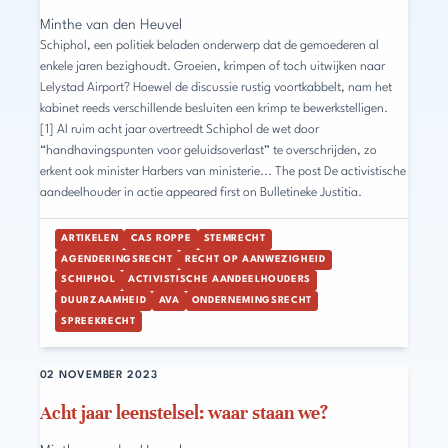
Minthe van den Heuvel
Schiphol, een politiek beladen onderwerp dat de gemoederen al
enkele jaren bezighoudt. Groeien, krimpen of toch uitwijken naar
Lelystad Airport? Hoewel de discussie rustig voortkabbelt, nam het
kabinet reeds verschillende besluiten een krimp te bewerkstelligen.
[1] Al ruim acht jaar overtreedt Schiphol de wet door
“handhavingspunten voor geluidsoverlast” te overschrijden, zo
erkent ook minister Harbers van ministerie... The post De activistische
aandeelhouder in actie appeared first on Bulletineke Justitia.
ARTIKELEN
CAS ROPPE
STEMRECHT
AGENDERINGSRECHT
RECHT OP AANWEZIGHEID
SCHIPHOL
ACTIVISTISCHE AANDEELHOUDERS
DUURZAAMHEID
AVA
ONDERNEMINGSRECHT
SPREEKRECHT
02 NOVEMBER 2023
Acht jaar leenstelsel: waar staan we?