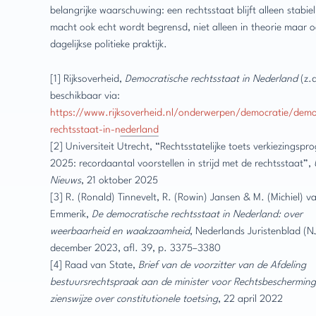
belangrijke waarschuwing: een rechtsstaat blijft alleen stabi
macht ook echt wordt begrensd, niet alleen in theorie maar o
dagelijkse politieke praktijk.
[1] Rijksoverheid,
Democratische rechtsstaat in Nederland
(z.d
beschikbaar via:
https://www.rijksoverheid.nl/onderwerpen/democratie/demo
rechtsstaat-in-nederland
[2] Universiteit Utrecht, “Rechtsstatelijke toets verkiezingsp
2025: recordaantal voorstellen in strijd met de rechtsstaat”,
Nieuws
, 21 oktober 2025
[3] R. (Ronald) Tinnevelt, R. (Rowin) Jansen & M. (Michiel) v
Emmerik,
De democratische rechtsstaat in Nederland: over
weerbaarheid en waakzaamheid
, Nederlands Juristenblad (N
december 2023, afl. 39, p. 3375–3380
[4] Raad van State,
Brief van de voorzitter van de Afdeling
bestuursrechtspraak aan de minister voor Rechtsbescherming
zienswijze over constitutionele toetsing
, 22 april 2022