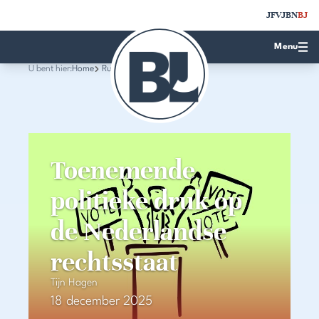
JFV
JBN
BJ
Menu
U bent hier:
Home
Rubrieken
Toenemende
politieke druk op
de Nederlandse
rechtsstaat
Tijn Hagen
18 december 2025