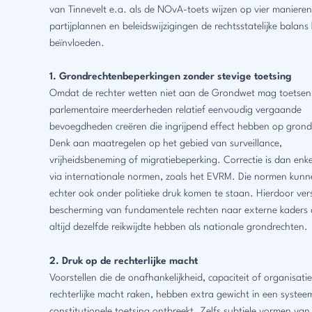
van Tinnevelt e.a. als de NOvA-toets wijzen op vier maniere
partijplannen en beleidswijzigingen de rechtsstatelijke balan
beïnvloeden.
1. Grondrechtenbeperkingen zonder stevige toetsing
Omdat de rechter wetten niet aan de Grondwet mag toetsen
parlementaire meerderheden relatief eenvoudig vergaande
bevoegdheden creëren die ingrijpend effect hebben op grond
Denk aan maatregelen op het gebied van surveillance,
vrijheidsbeneming of migratiebeperking. Correctie is dan enke
via internationale normen, zoals het EVRM. Die normen kunne
echter ook onder politieke druk komen te staan. Hierdoor ver
bescherming van fundamentele rechten naar externe kaders d
altijd dezelfde reikwijdte hebben als nationale grondrechten.
2. Druk op de rechterlijke macht
Voorstellen die de onafhankelijkheid, capaciteit of organisati
rechterlijke macht raken, hebben extra gewicht in een systee
constitutionele toetsing ontbreekt. Zelfs subtiele vormen van