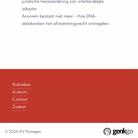
juridische herwaardering van interlandelijke
adoptie
Anoniem bestaat niet meer - Hoe DNA-
databanken het afstammingsrecht ontregelen
Rubrieken
Auteurs
Contact
Zoeken
© 2026
JFV Nijmegen