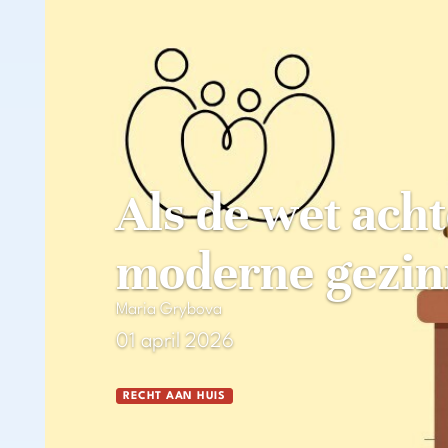
Als de wet achte
moderne gezi
Maria Grybova
01 april 2026
RECHT AAN HUIS