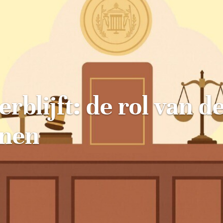
rblijft: de rol van d
nnen