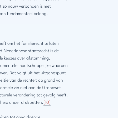
at zo nauw verbonden is met
 van fundamenteel belang.
eeft om het familierecht te laten
et Nederlandse staatsrecht is de
de keuzes over afstamming,
damentele maatschappelijke waarden
ever. Dat volgt uit het uitgangspunt
positie van de rechter: op grond van
 formele zin niet aan de Grondwet
ucturele verandering tot gevolg heeft,
heid onder druk zetten.
[10]
leiden tot onvoldoende