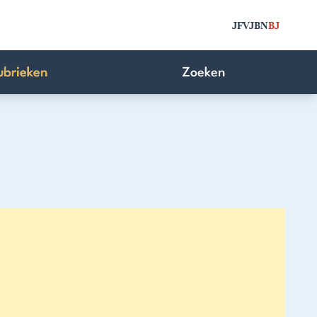
JFV
JBN
BJ
ubrieken
Zoeken